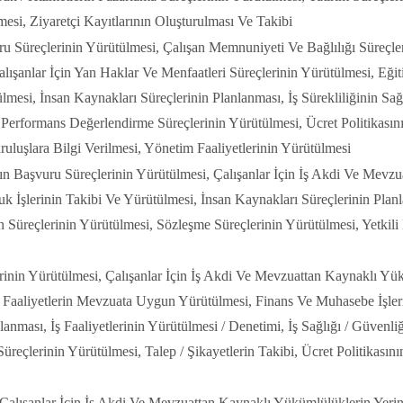
mesi, Ziyaretçi Kayıtlarının Oluşturulması Ve Takibi
u Süreçlerinin Yürütülmesi, Çalışan Memnuniyeti Ve Bağlılığı Süreçler
ışanlar İçin Yan Haklar Ve Menfaatleri Süreçlerinin Yürütülmesi, Eğiti
mesi, İnsan Kaynakları Süreçlerinin Planlanması, İş Sürekliliğinin Sağ
Performans Değerlendirme Süreçlerinin Yürütülmesi, Ücret Politikasın
uluşlara Bilgi Verilmesi, Yönetim Faaliyetlerinin Yürütülmesi
ın Başvuru Süreçlerinin Yürütülmesi, Çalışanlar İçin İş Akdi Ve Mevzu
 İşlerinin Takibi Ve Yürütülmesi, İnsan Kaynakları Süreçlerinin Planla
Süreçlerinin Yürütülmesi, Sözleşme Süreçlerinin Yürütülmesi, Yetkili
nin Yürütülmesi, Çalışanlar İçin İş Akdi Ve Mevzuattan Kaynaklı Yükü
, Faaliyetlerin Mevzuata Uygun Yürütülmesi, Finans Ve Muhasebe İşler
anması, İş Faaliyetlerinin Yürütülmesi / Denetimi, İş Sağlığı / Güvenli
reçlerinin Yürütülmesi, Talep / Şikayetlerin Takibi, Ücret Politikasını
Çalışanlar İçin İş Akdi Ve Mevzuattan Kaynaklı Yükümlülüklerin Yerin