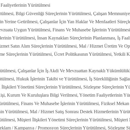
Faaliyetlerinin Yürütülmesi
lmesi, Bilgi Güvenliği Süreçlerinin Yürütülmesi, Çalışan Memnuniyeti 
Yerine Getirilmesi, Çalışanlar İçin Yan Haklar Ve Menfaatleri Süreçle
 Mevzuata Uygun Yürütülmesi, Finans Ve Muhasebe İşlerinin Yürütülmes
tlerinin Yürütülmesi, İnsan Kaynakları Süreçlerinin Planlanması, İş Faali
Hizmet Satın Alım Süreçlerinin Yürütülmesi, Mal / Hizmet Üretim Ve O
e Süreçlerinin Yürütülmesi, Ücret Politikasının Yürütülmesi, Yetkili 
rütülmesi, Çalışanlar İçin İş Akdi Ve Mevzuattan Kaynaklı Yükümlülükl
ülmesi, Hukuk İşlerinin Takibi ve Yürütülmesi, İş Sürekliliğinin Sağl
İlişkileri Yönetimi Süreçlerinin Yürütülmesi, Sözleşme Süreçlerinin Yü
işi, Kurum Ve Kuruluşlara Bilgi Verilmesi, Yönetim Faaliyetlerinin Yü
Yürütülmesi, Finans Ve Muhasebe İşlerinin Yürütülmesi, Fiziksel Mekan
in Yürütülmesi, Mal / Hizmet Satış Sonrası Destek Hizmetlerinin Yürüt
ülmesi, Müşteri İlişkileri Yönetimi Süreçlerinin Yürütülmesi, Müşteri
eklam / Kampanya / Promosyon Süreçlerinin Yürütülmesi, Sözleşme Süre