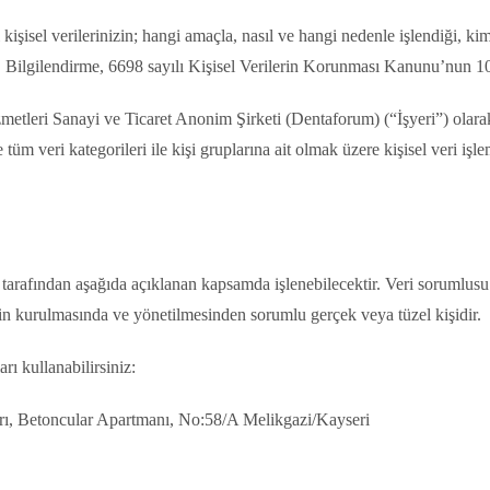
işisel verilerinizin; hangi amaçla, nasıl ve hangi nedenle işlendiği, kim
ır. Bilgilendirme, 6698 sayılı Kişisel Verilerin Korunması Kanunu’nun
etleri Sanayi ve Ticaret Anonim Şirketi (Dentaforum) (“İşyeri”) olar
m veri kategorileri ile kişi gruplarına ait olmak üzere kişisel veri işle
m tarafından aşağıda açıklanan kapsamda işlenebilecektir. Veri sorumlusu
minin kurulmasında ve yönetilmesinden sorumlu gerçek veya tüzel kişidir.
rı kullanabilirsiniz:
rı, Betoncular Apartmanı, No:58/A Melikgazi/Kayseri