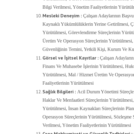
Bilgi Verilmesi, Yönetim Faaliyetlerinin Yürütül
Mesleki Deneyim :
Çalışan Adaylarının Başvur
Kaynaklı Yükümlülüklerin Yerine Getirilmesi, Çal
Yürütülmesi, Görevlendirme Süreçlerinin Yürütül
Üretim Ve Operasyon Süreçlerinin Yürütülmesi, 
Güvenliğinin Temini, Yetkili Kişi, Kurum Ve Kur
Görsel ve İşitsel Kayıtlar :
Çalışan Adayların
Finans Ve Muhasebe İşlerinin Yürütülmesi, Hukuk
Yürütülmesi, Mal / Hizmet Üretim Ve Operasyon 
Faaliyetlerinin Yürütülmesi
Sağlık Bilgileri :
Acil Durum Yönetimi Süreçleri
Haklar Ve Menfaatleri Süreçlerinin Yürütülmesi
Yürütülmesi, İnsan Kaynakları Süreçlerinin Planl
Operasyon Süreçlerinin Yürütülmesi, Sözleşme Sü
Verilmesi, Yönetim Faaliyetlerinin Yürütülmesi
Ceza Mahkumiyeti ve Güvenlik Tedbirleri :