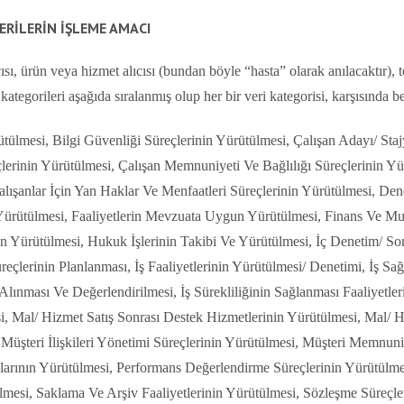
VERİLERİN İŞLEME AMACI
ı, ürün veya hizmet alıcısı (bundan böyle “hasta” olarak anılacaktır), teda
 kategorileri aşağıda sıralanmış olup her bir veri kategorisi, karşısında b
ülmesi, Bilgi Güvenliği Süreçlerinin Yürütülmesi, Çalışan Adayı/ Staj
erinin Yürütülmesi, Çalışan Memnuniyeti Ve Bağlılığı Süreçlerinin Yü
lışanlar İçin Yan Haklar Ve Menfaatleri Süreçlerinin Yürütülmesi, Dene
n Yürütülmesi, Faaliyetlerin Mevzuata Uygun Yürütülmesi, Finans Ve Mu
 Yürütülmesi, Hukuk İşlerinin Takibi Ve Yürütülmesi, İç Denetim/ Soruş
eçlerinin Planlanması, İş Faaliyetlerinin Yürütülmesi/ Denetimi, İş Sağl
 Alınması Ve Değerlendirilmesi, İş Sürekliliğinin Sağlanması Faaliyetler
i, Mal/ Hizmet Satış Sonrası Destek Hizmetlerinin Yürütülmesi, Mal/ H
Müşteri İlişkileri Yönetimi Süreçlerinin Yürütülmesi, Müşteri Memnuni
alarının Yürütülmesi, Performans Değerlendirme Süreçlerinin Yürütül
mesi, Saklama Ve Arşiv Faaliyetlerinin Yürütülmesi, Sözleşme Süreçleri