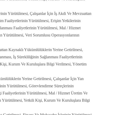
inin Yürütülmesi, Çalışanlar İçin İş Akdi Ve Mevzuattan
m Faaliyetlerinin Yürütülmesi, Erişim Yetkilerinin
lanması Faaliyetlerinin Yürütülmesi, Mal / Hizmet
ın Yürütülmesi, Veri Sorumlusu Operasyonlarının
attan Kaynaklı Yükümlülüklerin Yerine Getirilmesi,
nması, İş Sürekliliğinin Sağlanması Faaliyetlerinin
 Kişi, Kurum Ve Kuruluşlara Bilgi Verilmesi, Yönetim
mlülüklerin Yerine Getirilmesi, Çalışanlar İçin Yan
inin Yürütülmesi, Görevlendirme Süreçlerinin
ği Faaliyetlerinin Yürütülmesi, Mal / Hizmet Üretim Ve
n Yürütülmesi, Yetkili Kişi, Kurum Ve Kuruluşlara Bilgi
e Getirilmesi, Finans Ve Muhasebe İşlerinin Yürütülmesi,