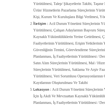
Yürütülmesi, Talep/ Şikayetlerin Takibi, Taşını
Ürün/ Hizmetlerin Pazarlama Süreçlerinin Yürütü
Kişi, Kurum Ve Kuruluşlara Bilgi Verilmesi, Yön
İletişim :
Acil Durum Yönetimi Süreçlerinin Yür
Yürütülmesi, Çalışan Adaylarının Başvuru Süreçl
Kaynaklı Yükümlülüklerin Yerine Getirilmesi, Ça
Faaliyetlerinin Yürütülmesi, Erişim Yetkilerini
Güvenliğinin Temini, Görevlendirme Süreçlerinin
Planlanması, İş Faaliyetlerinin Yürütülmesi / Den
Satın Alım Süreçlerinin Yürütülmesi, Mal / Hizme
Süreçlerinin Yürütülmesi, Saklama Ve Arşiv Faali
Yürütülmesi, Veri Sorumlusu Operasyonlarının Gü
Kayıtlarının Oluşturulması Ve Takibi
Lokasyon :
Acil Durum Yönetimi Süreçlerinin Y
İçin İş Akdi Ve Mevzuattan Kaynaklı Yükümlülükl
Planlanması, İş Faaliyetlerinin Yürütülmesi / Den