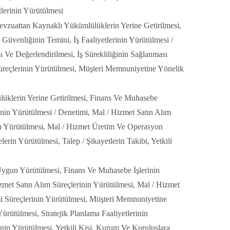
tlerinin Yürütülmesi
Mevzuattan Kaynaklı Yükümlülüklerin Yerine Getirilmesi,
 Güvenliğinin Temini, İş Faaliyetlerinin Yürütülmesi /
sı Ve Değerlendirilmesi, İş Sürekliliğinin Sağlanması
 Süreçlerinin Yürütülmesi, Müşteri Memnuniyetine Yönelik
lüklerin Yerine Getirilmesi, Finans Ve Muhasebe
rinin Yürütülmesi / Denetimi, Mal / Hizmet Satın Alım
nin Yürütülmesi, Mal / Hizmet Üretim Ve Operasyon
erin Yürütülmesi, Talep / Şikayetlerin Takibi, Yetkili
 Uygun Yürütülmesi, Finans Ve Muhasebe İşlerinin
izmet Satın Alım Süreçlerinin Yürütülmesi, Mal / Hizmet
imi Süreçlerinin Yürütülmesi, Müşteri Memnuniyetine
rütülmesi, Stratejik Planlama Faaliyetlerinin
inin Yürütülmesi, Yetkili Kişi, Kurum Ve Kuruluşlara