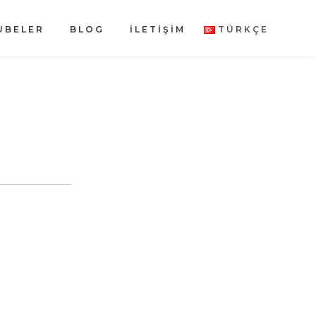
UBELER
BLOG
İLETİŞİM
TÜRKÇE