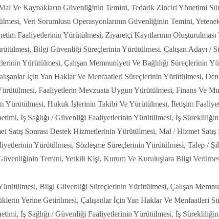
r Mal Ve Kaynakların Güvenliğinin Temini, Tedarik Zinciri Yönetimi Sür
lmesi, Veri Sorumlusu Operasyonlarının Güvenliğinin Temini, Yetenek/ 
etim Faaliyetlerinin Yürütülmesi, Ziyaretçi Kayıtlarının Oluşturulması
ütülmesi, Bilgi Güvenliği Süreçlerinin Yürütülmesi, Çalışan Adayı / St
erinin Yürütülmesi, Çalışan Memnuniyeti Ve Bağlılığı Süreçlerinin Yü
lışanlar İçin Yan Haklar Ve Menfaatleri Süreçlerinin Yürütülmesi, Dene
n Yürütülmesi, Faaliyetlerin Mevzuata Uygun Yürütülmesi, Finans Ve Mu
 Yürütülmesi, Hukuk İşlerinin Takibi Ve Yürütülmesi, İletişim Faaliyet
etimi, İş Sağlığı / Güvenliği Faaliyetlerinin Yürütülmesi, İş Sürekliliğ
t Satış Sonrası Destek Hizmetlerinin Yürütülmesi, Mal / Hizmet Satış S
yetlerinin Yürütülmesi, Sözleşme Süreçlerinin Yürütülmesi, Talep / Şik
venliğinin Temini, Yetkili Kişi, Kurum Ve Kuruluşlara Bilgi Verilmesi
ürütülmesi, Bilgi Güvenliği Süreçlerinin Yürütülmesi, Çalışan Memnuni
erin Yerine Getirilmesi, Çalışanlar İçin Yan Haklar Ve Menfaatleri Sü
etimi, İş Sağlığı / Güvenliği Faaliyetlerinin Yürütülmesi, İş Sürekliliği