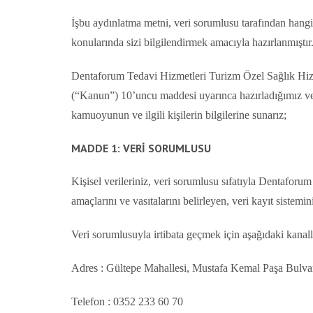
İşbu aydınlatma metni, veri sorumlusu tarafından hangi k
konularında sizi bilgilendirmek amacıyla hazırlanmışt
Dentaforum Tedavi Hizmetleri Turizm Özel Sağlık Hizm
(“Kanun”) 10’uncu maddesi uyarınca hazırladığımız ve tü
kamuoyunun ve ilgili kişilerin bilgilerine sunarız;
MADDE 1: VERİ SORUMLUSU
Kişisel verileriniz, veri sorumlusu sıfatıyla Dentaforu
amaçlarını ve vasıtalarını belirleyen, veri kayıt siste
Veri sorumlusuyla irtibata geçmek için aşağıdaki kanalla
Adres : Gültepe Mahallesi, Mustafa Kemal Paşa Bulva
Telefon : 0352 233 60 70