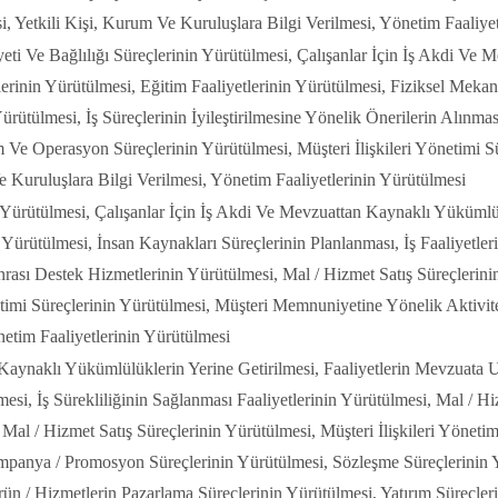
i, Yetkili Kişi, Kurum Ve Kuruluşlara Bilgi Verilmesi, Yönetim Faaliye
ti Ve Bağlılığı Süreçlerinin Yürütülmesi, Çalışanlar İçin İş Akdi Ve 
erinin Yürütülmesi, Eğitim Faaliyetlerinin Yürütülmesi, Fiziksel Mekan
Yürütülmesi, İş Süreçlerinin İyileştirilmesine Yönelik Önerilerin Alınma
m Ve Operasyon Süreçlerinin Yürütülmesi, Müşteri İlişkileri Yönetimi
e Kuruluşlara Bilgi Verilmesi, Yönetim Faaliyetlerinin Yürütülmesi
n Yürütülmesi, Çalışanlar İçin İş Akdi Ve Mevzuattan Kaynaklı Yükümlü
 Yürütülmesi, İnsan Kaynakları Süreçlerinin Planlanması, İş Faaliyetle
onrası Destek Hizmetlerinin Yürütülmesi, Mal / Hizmet Satış Süreçleri
etimi Süreçlerinin Yürütülmesi, Müşteri Memnuniyetine Yönelik Aktivitel
etim Faaliyetlerinin Yürütülmesi
 Kaynaklı Yükümlülüklerin Yerine Getirilmesi, Faaliyetlerin Mevzuata
esi, İş Sürekliliğinin Sağlanması Faaliyetlerinin Yürütülmesi, Mal / H
 Mal / Hizmet Satış Süreçlerinin Yürütülmesi, Müşteri İlişkileri Yönet
mpanya / Promosyon Süreçlerinin Yürütülmesi, Sözleşme Süreçlerinin Yü
rün / Hizmetlerin Pazarlama Süreçlerinin Yürütülmesi, Yatırım Süreçler