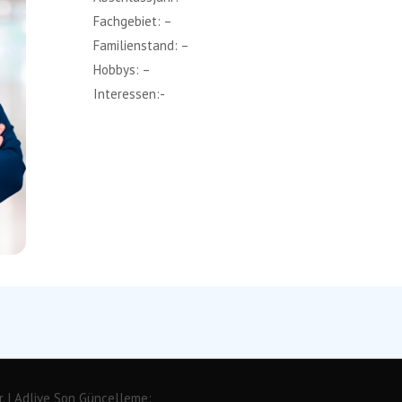
Fachgebiet: –
Familienstand: –
Hobbys: –
Interessen:-
. |
Adlive
Son Güncelleme: