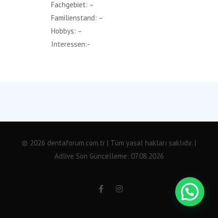
Fachgebiet: –
Familienstand: –
Hobbys: –
Interessen:-
© 2026 dentaforum.com.tr | Tüm yasal hakları saklıdır. |
Adlive
Son Güncelleme: 07.08.2026